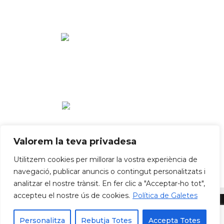
Valorem la teva privadesa
Utilitzem cookies per millorar la vostra experiència de
navegació, publicar anuncis o contingut personalitzats i
analitzar el nostre trànsit. En fer clic a "Acceptar-ho tot",
accepteu el nostre ús de cookies.
Política de Galetes
Política de privadesa
Política de cookies
Avís Legal
Personalitza
Rebutja Totes
Accepta Totes