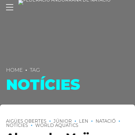
HOME
TAG
NOTÍCIES
C/ Narciso Yepes s/n AD300 Ordino
AIGÜES OBERTES
JÚNIOR
LEN
NATACIÓ
NOTÍCIES
WORLD AQUATICS