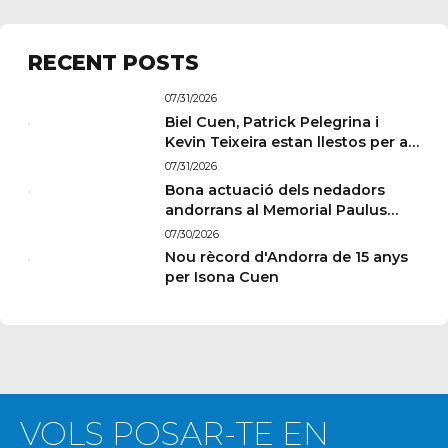
RECENT POSTS
07/31/2026
Biel Cuen, Patrick Pelegrina i
Kevin Teixeira estan llestos per a
París
07/31/2026
Bona actuació dels nedadors
andorrans al Memorial Paulus
Wildeboer de Sabadell
07/30/2026
Nou rècord d'Andorra de 15 anys
per Isona Cuen
VOLS POSAR-TE EN