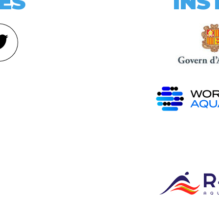
ES
INS