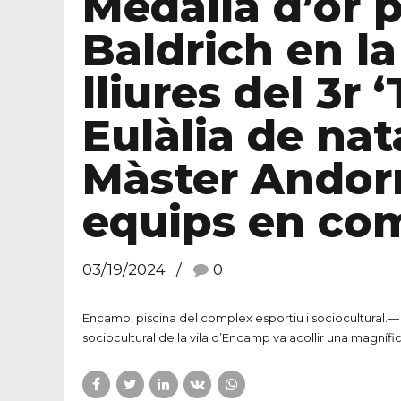
Medalla d’or 
Baldrich en l
lliures del 3r
Eulàlia de na
Màster Andorr
equips en co
03/19/2024
0
Encamp, piscina del complex esportiu i sociocultural.— 
sociocultural de la vila d’Encamp va acollir una magnífic