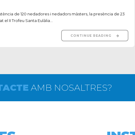
stència de 120 nedadores i nedadors màsters, la presència de 23
 el II Trofeu Santa Eulàlia...
CONTINUE READING
TACTE
AMB NOSALTRES?