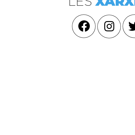
LES
XARX