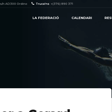
 s/n AD300 Ordino
Truca'ns
+(376) 890 371
LA FEDERACIÓ
CALENDARI
RES