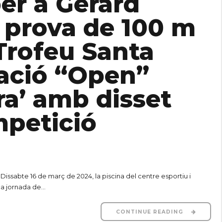
per a Gerard
a prova de 100 m
 ‘Trofeu Santa
tació “Open”
a’ amb disset
mpetició
Dissabte 16 de març de 2024, la piscina del centre esportiu i
a jornada de...
CONTINUE READING