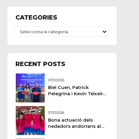
CATEGORIES
Selecciona la categoria
RECENT POSTS
07/31/2026
Biel Cuen, Patrick
Pelegrina i Kevin Teixeira
estan llestos per a París
07/31/2026
Bona actuació dels
nedadors andorrans al
Memorial Paulus
Wildeboer de Sabadell