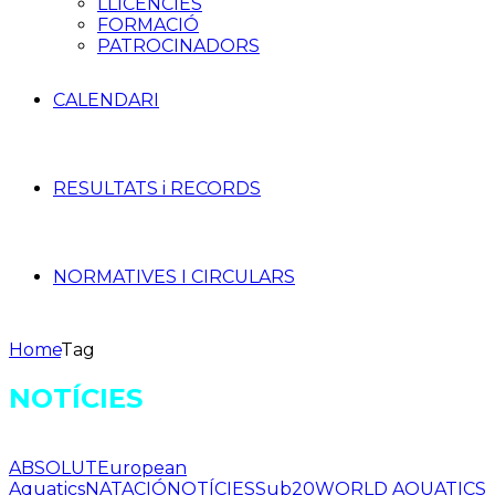
LLICÈNCIES
FORMACIÓ
PATROCINADORS
CALENDARI
RESULTATS i RECORDS
NORMATIVES I CIRCULARS
Home
Tag
NOTÍCIES
ABSOLUT
European
Aquatics
NATACIÓ
NOTÍCIES
Sub20
WORLD AQUATICS