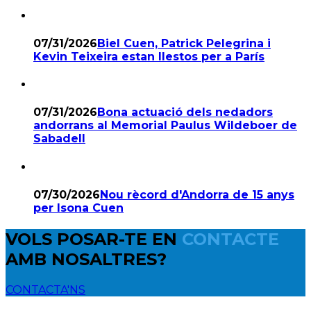
07/31/2026
Biel Cuen, Patrick Pelegrina i
Kevin Teixeira estan llestos per a París
07/31/2026
Bona actuació dels nedadors
andorrans al Memorial Paulus Wildeboer de
Sabadell
07/30/2026
Nou rècord d'Andorra de 15 anys
per Isona Cuen
VOLS POSAR-TE EN
CONTACTE
AMB NOSALTRES?
CONTACTA'NS