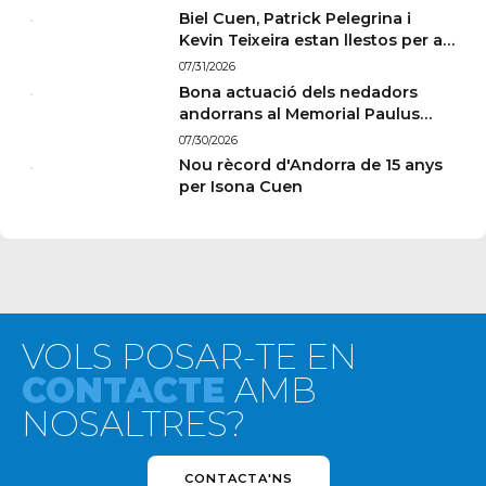
Biel Cuen, Patrick Pelegrina i
Kevin Teixeira estan llestos per a
París
07/31/2026
Bona actuació dels nedadors
andorrans al Memorial Paulus
Wildeboer de Sabadell
07/30/2026
Nou rècord d'Andorra de 15 anys
per Isona Cuen
VOLS POSAR-TE EN
CONTACTE
AMB
NOSALTRES?
CONTACTA'NS