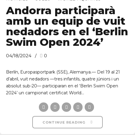
Andorra participarà
amb un equip de vuit
C/ Narciso Yepes s/n AD300 Ordino
nedadors en el ‘Berlin
Swim Open 2024’
04/18/2024
0
Berlín, Europasportpark (SSE), Alemanya.— Del 19 al 21
d’abril, vuit nedadors —tres infantils, quatre júniors i un
absolut sub-20— participaran en el ‘Berlin Swim Open
2024’ un campionat certificat World...
CONTINUE READING