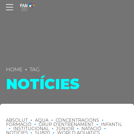
HOME
TAG
NOTÍCIES
ABSOLUT
AQUA
CONCENTRACIONS
FORMACIÓ
GRUP D'ENTRENAMENT
INFANTIL
INSTITUCIONAL
JÚNIOR
NATACIÓ
NOTÍCIES
SUB20
WORLD AQUATICS