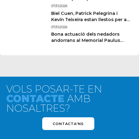
l’Europeu de París
07/31/2026
Biel Cuen, Patrick Pelegrina i
Kevin Teixeira estan llestos per a
París
07/31/2026
Bona actuació dels nedadors
andorrans al Memorial Paulus
Wildeboer de Sabadell
VOLS POSAR-TE EN
CONTACTE
AMB
NOSALTRES?
CONTACTA'NS