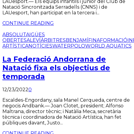
LAUesport.— Els equips infantils i júnior del Club de
Natació Sincronitzada Serradells (CNNS) i de
LAUesport, han participat en la tercera i...
CONTINUE READING
ABSOLUT
AIGÜES
OBERTES
ALEVÍ
ÀRBITRES
BENJAMÍ
FINA
FORMACIÓ
IN
ARTÍSTICA
NOTÍCIES
WATERPOLO
WORLD AQUATICS
La Federació Andorrana de
Natació fixa els objectius de
temporada
12/23/2022
0
Escaldes-Engordany, sala Manel Cerqueda, centre de
negocis Andbank.— Joan Clotet, president; Alfonso
Maltrana, director tècnic; i Natàlia Meca, secretària
tècnica i coordinadora de Natació Artística, han fet
públiques davant, Justo...
CONTINUE READING