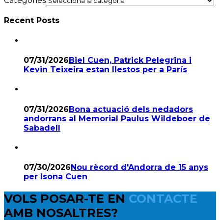
Categories
Recent Posts
07/31/2026
Biel Cuen, Patrick Pelegrina i
Kevin Teixeira estan llestos per a París
07/31/2026
Bona actuació dels nedadors
andorrans al Memorial Paulus Wildeboer de
Sabadell
07/30/2026
Nou rècord d'Andorra de 15 anys
per Isona Cuen
VOLS POSAR-TE EN
CONTACTE
AMB NOSALTRES?