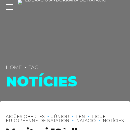
HOME
TAG
NOTÍCIES
C/ Narciso Yepes s/n AD300 Ordino
AIGÜES OBERTES
JÚNIOR
LEN
LIGUE
EUROPÉENNE DE NATATION
NATACIÓ
NOTÍCIES