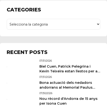
CATEGORIES
RECENT POSTS
07/31/2026
Biel Cuen, Patrick Pelegrina i
Kevin Teixeira estan llestos per a
París
07/31/2026
Bona actuació dels nedadors
andorrans al Memorial Paulus
Wildeboer de Sabadell
07/30/2026
Nou rècord d'Andorra de 15 anys
per Isona Cuen