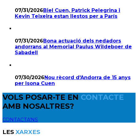
07/31/2026
Biel Cuen, Patrick Pelegrina i
Kevin Teixeira estan llestos per a París
07/31/2026
Bona actuació dels nedadors
andorrans al Memorial Paulus Wildeboer de
Sabadell
07/30/2026
Nou rècord d'Andorra de 15 anys
per Isona Cuen
VOLS POSAR-TE EN
CONTACTE
AMB NOSALTRES?
CONTACTA'NS
LES
XARXES