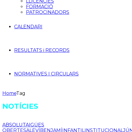
LLICÈNCIES
FORMACIÓ
PATROCINADORS
CALENDARI
RESULTATS i RECORDS
NORMATIVES I CIRCULARS
Home
Tag
NOTÍCIES
ABSOLUT
AIGÜES
OBERTES
ALEVÍ
BENJAMÍ
INFANTIL
INSTITUCIONAL
JÚ