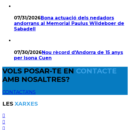
07/31/2026
Bona actuació dels nedadors
andorrans al Memorial Paulus Wildeboer de
Sabadell
07/30/2026
Nou rècord d'Andorra de 15 anys
per Isona Cuen
VOLS POSAR-TE EN
CONTACTE
AMB NOSALTRES?
CONTACTA'NS
LES
XARXES